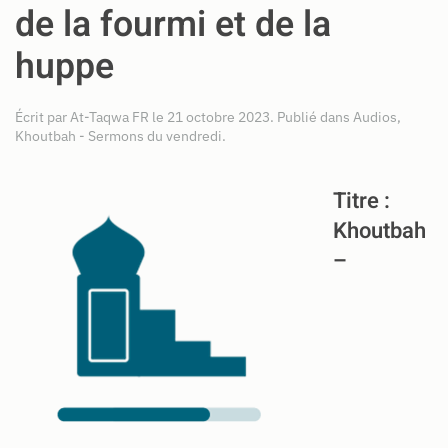
de la fourmi et de la
huppe
Écrit par
At-Taqwa FR
le
21 octobre 2023
. Publié dans
Audios
,
Khoutbah - Sermons du vendredi
.
Titre
:
Khoutbah
–