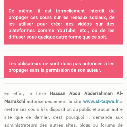
De même, il est formellement interdit de
propager ces cours sur les réseaux sociaux, de
les utiliser pour créer des vidéos sur des
plateformes comme YouTube, etc., ou de les
diffuser sous quelque autre forme que ce soit.
Les utilisateurs ne sont donc pas autorisés à les
propager sans la permission de son auteur.
En effet, le frère
Hassan Abou Abderrahman Al-
Marrakchi
autorise seulement le site
www.at-taqwa.fr
à
mettre ses cours à la disposition du public et aucun autre
site que ce dernier, c’est pourquoi il demande aux
administrateurs des autres sites, blogs ou forums de