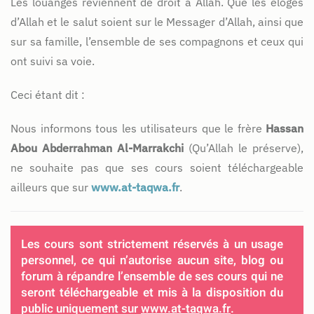
Les louanges reviennent de droit à Allah. Que les éloges
d’Allah et le salut soient sur le Messager d’Allah, ainsi que
sur sa famille, l’ensemble de ses compagnons et ceux qui
ont suivi sa voie.
Ceci étant dit :
Nous informons tous les utilisateurs que le frère
Hassan
Abou Abderrahman Al-Marrakchi
(Qu’Allah le préserve),
ne souhaite pas que ses cours soient téléchargeable
ailleurs que sur
www.at-taqwa.fr
.
Les cours sont strictement réservés à un usage
personnel, ce qui n’autorise aucun site, blog ou
forum à répandre l’ensemble de ses cours qui ne
seront téléchargeable et mis à la disposition du
public uniquement sur
www.at-taqwa.fr
.